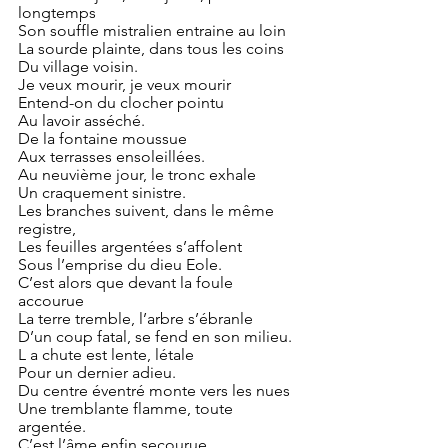
longtemps
Son souffle mistralien entraine au loin
La sourde plainte, dans tous les coins
Du village voisin.
Je veux mourir, je veux mourir
Entend-on du clocher pointu 
Au lavoir asséché.
De la fontaine moussue
Aux terrasses ensoleillées.
Au neuvième jour, le tronc exhale
Un craquement sinistre.
Les branches suivent, dans le même 
registre,
Les feuilles argentées s’affolent
Sous l’emprise du dieu Eole.
C’est alors que devant la foule 
accourue
La terre tremble, l’arbre s’ébranle
D’un coup fatal, se fend en son milieu.
L a chute est lente, létale
Pour un dernier adieu.
Du centre éventré monte vers les nues
Une tremblante flamme, toute 
argentée. 
C’est l’âme enfin secourue,