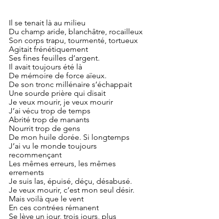
Il se tenait là au milieu
Du champ aride, blanchâtre, rocailleux 
Son corps trapu, tourmenté, tortueux
Agitait frénétiquement 
Ses fines feuilles d’argent.
Il avait toujours été là
De mémoire de force aïeux.
De son tronc millénaire s’échappait
Une sourde prière qui disait
Je veux mourir, je veux mourir
J’ai vécu trop de temps
Abrité trop de manants
Nourrit trop de gens
De mon huile dorée. Si longtemps
J’ai vu le monde toujours 
recommençant
Les mêmes erreurs, les mêmes 
errements
Je suis las, épuisé, déçu, désabusé.
Je veux mourir, c’est mon seul désir.
Mais voilà que le vent
En ces contrées rémanent
Se lève un jour, trois jours, plus 