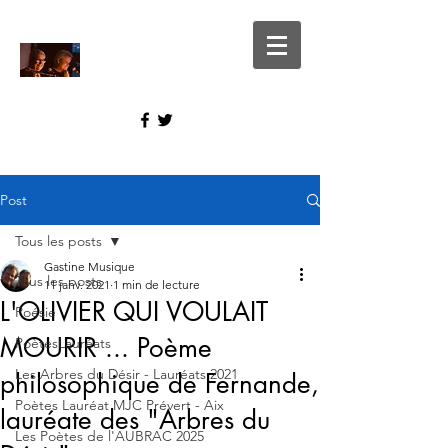
Post
Tous les posts
Gastine Musique
Tous les posts
11 janv. 2021
1 min de lecture
L'OLIVIER QUI VOULAIT
Poésie
MOURIR ... Poème
PoètesLauréats
Les Arbres du Désir - Lauréats 2021
philosophique de Fernande,
Poètes Lauréat MJC Prévert - Aix
lauréate des "Arbres du
Les Poètes de l'AUBRAC 2025