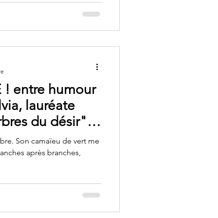
re
 entre humour
lvia, lauréate
bres du désir"
rbre. Son camaïeu de vert me
 branches après branches,