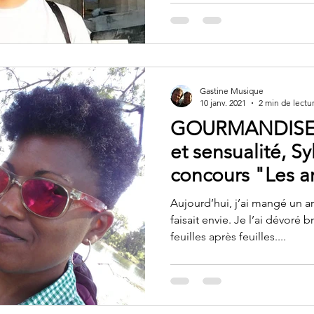
Gastine Musique
10 janv. 2021
2 min de lectu
GOURMANDISE !
et sensualité, Sy
concours "Les ar
2021
Aujourd’hui, j’ai mangé un a
faisait envie. Je l’ai dévoré
feuilles après feuilles....