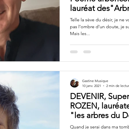
lauréat des"Arb
Telle la sève du désir, je ne vo
pas l’ombre d’un doute, je su
Mais les...
Gastine Musique
10 janv. 2021
2 min de lectu
DEVENIR, Supe
ROZEN, lauréat
"les arbres du D
Quand je serai dans ma tombe