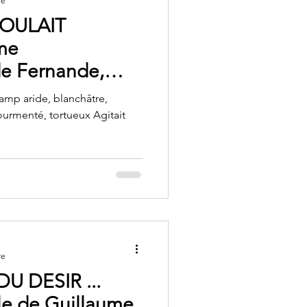
re
VOULAIT
me
de Fernande,
bres du Désir"
hamp aride, blanchâtre,
ourmenté, tortueux Agitait
re
U DESIR ...
e de Guillaume,