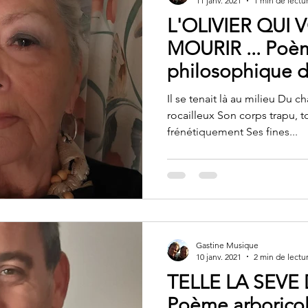
11 janv. 2021
1 min de lectu
L'OLIVIER QUI 
MOURIR ... Poè
philosophique 
lauréate des "Ar
Il se tenait là au milieu Du c
rocailleux Son corps trapu, t
frénétiquement Ses fines...
Gastine Musique
10 janv. 2021
2 min de lectu
TELLE LA SEVE D
Poème arboricol