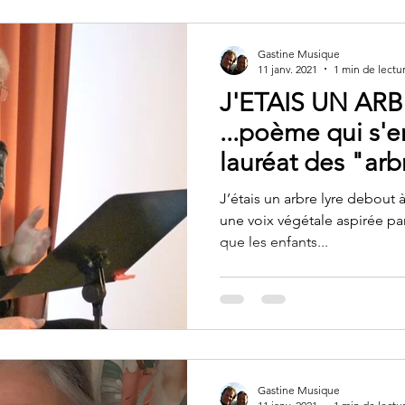
Gastine Musique
11 janv. 2021
1 min de lectu
J'ETAIS UN ARB
...poème qui s'e
lauréat des "arb
J’étais un arbre lyre debout à
une voix végétale aspirée par 
que les enfants...
Gastine Musique