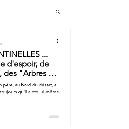
x
re
TINELLES ...
 d'espoir, de
 père, au bord du désert, a