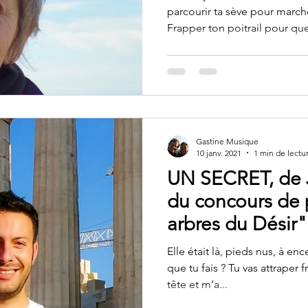
parcourir ta sève pour march
Frapper ton poitrail pour que 
Gastine Musique
10 janv. 2021
1 min de lectu
UN SECRET, de J
du concours de 
arbres du Désir
Elle était là, pieds nus, à enc
que tu fais ? Tu vas attraper f
tête et m’a...