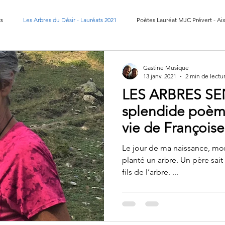
ts
Les Arbres du Désir - Lauréats 2021
Poètes Lauréat MJC Prévert - Ai
es Les Pennes Mirabeau 2026
Poètes Saint Raphaël 2026
Gastine Musique
13 janv. 2021
2 min de lectu
LES ARBRES SEN
splendide poème
vie de Françoise, des "Arbres du
Désir "
Le jour de ma naissance, mon
planté un arbre. Un père sait toujours qu’il a été lui-même
fils de l’arbre. ...