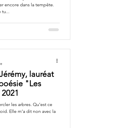
er encore dans la tempête.
tu...
re
érémy, lauréat
poésie "Les
" 2021
ercler les arbres. Qu’est ce
roid. Elle m’a dit non avec la