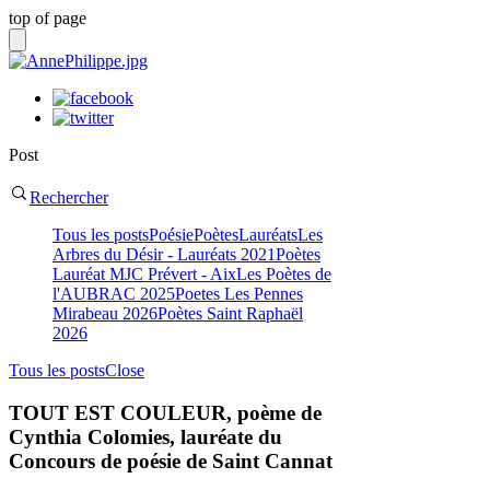
top of page
Post
Rechercher
Tous les posts
Poésie
PoètesLauréats
Les
Arbres du Désir - Lauréats 2021
Poètes
Lauréat MJC Prévert - Aix
Les Poètes de
l'AUBRAC 2025
Poetes Les Pennes
Mirabeau 2026
Poètes Saint Raphaël
2026
Tous les posts
Close
TOUT EST COULEUR, poème de
Cynthia Colomies, lauréate du
Concours de poésie de Saint Cannat