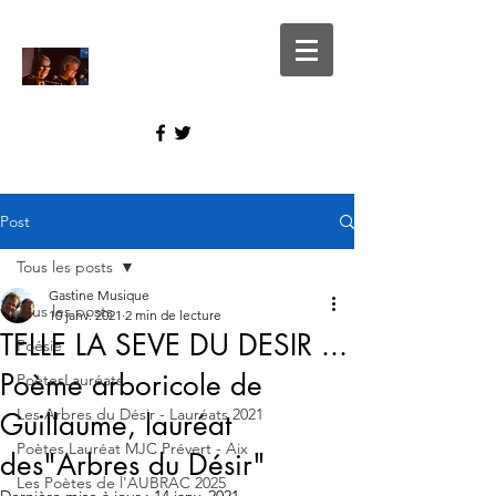
Post
Tous les posts
Gastine Musique
Tous les posts
10 janv. 2021
2 min de lecture
TELLE LA SEVE DU DESIR ...
Poésie
Poème arboricole de
PoètesLauréats
Les Arbres du Désir - Lauréats 2021
Guillaume, lauréat
Poètes Lauréat MJC Prévert - Aix
des"Arbres du Désir"
Les Poètes de l'AUBRAC 2025