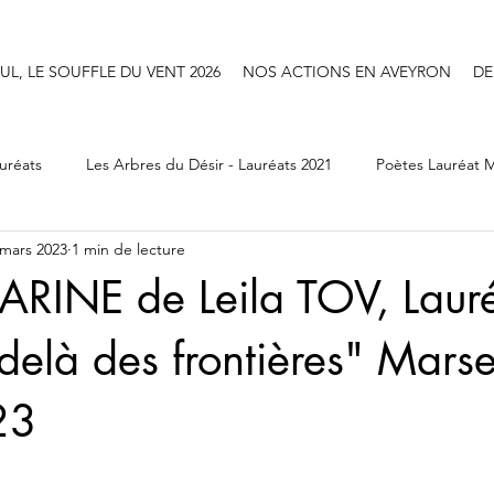
UL, LE SOUFFLE DU VENT 2026
NOS ACTIONS EN AVEYRON
DE
uréats
Les Arbres du Désir - Lauréats 2021
Poètes Lauréat M
 mars 2023
1 min de lecture
Poetes Les Pennes Mirabeau 2026
Poètes Saint Raphaël 2026
ARINE de Leila TOV, Laur
elà des frontières" Marsei
23