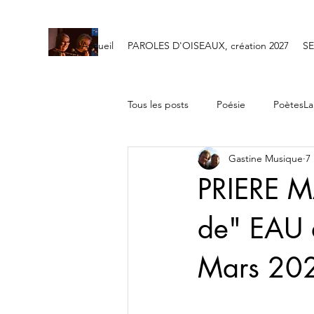
Accueil
PAROLES D'OISEAUX, création 2027
SE
Tous les posts
Poésie
PoètesLa
Gastine Musique
7
Les Poètes de l'AUBRAC 2025
PRIERE M
de" EAU d
Mars 20