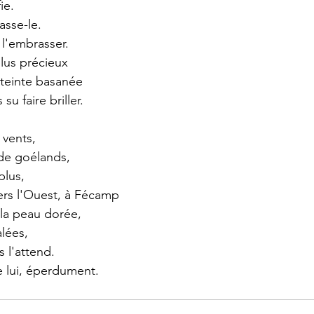
ie.
asse-le.
l'embrasser.
plus précieux
 teinte basanée 
su faire briller.
 vents,
de goélands, 
plus,
ers l'Ouest, à Fécamp 
la peau dorée,
alées,
 l'attend.
e lui, éperdument.