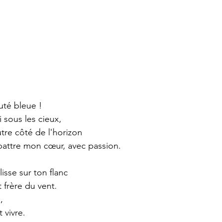
uté bleue !
i sous les cieux,
tre côté de l'horizon
t battre mon cœur, avec passion.
isse sur ton flanc
t frère du vent.
,
t vivre.