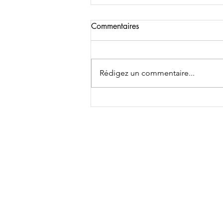
Commentaires
Rédigez un commentaire...
"Liberté du peuple affamé" de
Glion Clio / Abdel Gadiri.
Atelier Poésie Singa Marseille
2026