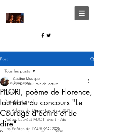
Post
Tous les posts
Gastine Musique
Tous les posts
28 févr. 2020
1 min de lecture
PILORI, poème de Florence,
Poésie
lauréate du concours "Le
PoètesLauréats
Les Arbres du Désir - Lauréats 2021
Courage d'écrire et de
Poètes Lauréat MJC Prévert - Aix
dire"
Les Poètes de l'AUBRAC 2025