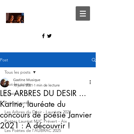
Post
Tous les posts
Gastine Musique
Tous les posts
10 janv. 2021
1 min de lecture
LES ARBRES DU DESIR ...
Poésie
Karine, lauréate du
PoètesLauréats
Les Arbres du Désir - Lauréats 2021
concours de poésie Janvier
Poètes Lauréat MJC Prévert - Aix
2021 : A découvrir !
Les Poètes de l'AUBRAC 2025