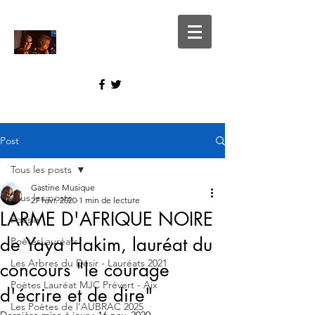
Post
Tous les posts
Gastine Musique
Tous les posts
27 févr. 2020
1 min de lecture
LARME D'AFRIQUE NOIRE
Poésie
de Yaya Hakim, lauréat du
PoètesLauréats
Les Arbres du Désir - Lauréats 2021
concours "le courage
Poètes Lauréat MJC Prévert - Aix
d'écrire et de dire"
Les Poètes de l'AUBRAC 2025