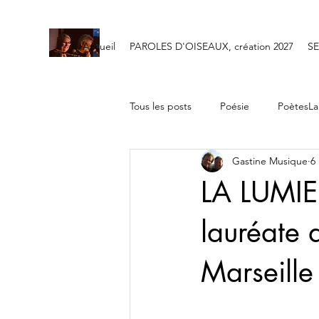
Accueil
PAROLES D'OISEAUX, création 2027
SE
Tous les posts
Poésie
PoètesLa
Gastine Musique
6
Les Poètes de l'AUBRAC 2025
LA LUMIE
lauréate 
Marseill