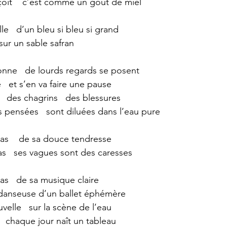
çoit    c’est comme un goût de miel
lle   d’un bleu si bleu si grand
ur un sable safran
sonne   de lourds regards se posent
  et s’en va faire une pause
    des chagrins   des blessures
 pensées   sont diluées dans l’eau pure
pas    de sa douce tendresse
as   ses vagues sont des caresses
as   de sa musique claire
 danseuse d’un ballet éphémère
velle   sur la scène de l’eau
  chaque jour naît un tableau