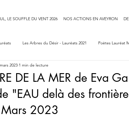
UL, LE SOUFFLE DU VENT 2026
NOS ACTIONS EN AVEYRON
DE
uréats
Les Arbres du Désir - Lauréats 2021
Poètes Lauréat M
 mars 2023
1 min de lecture
Poetes Les Pennes Mirabeau 2026
Poètes Saint Raphaël 2026
RE DE LA MER de Eva Gar
de "EAU delà des frontière
e Mars 2023