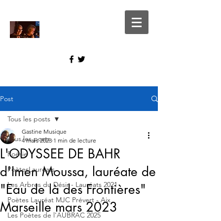
Post
Tous les posts
Gastine Musique
Tous les posts
4 mars 2023
1 min de lecture
L'ODYSSEE DE BAHR
Poésie
d'Imen Moussa, lauréate de
PoètesLauréats
Les Arbres du Désir - Lauréats 2021
"Eau de là des Frontières"
Poètes Lauréat MJC Prévert - Aix
Marseille mars 2023
Les Poètes de l'AUBRAC 2025