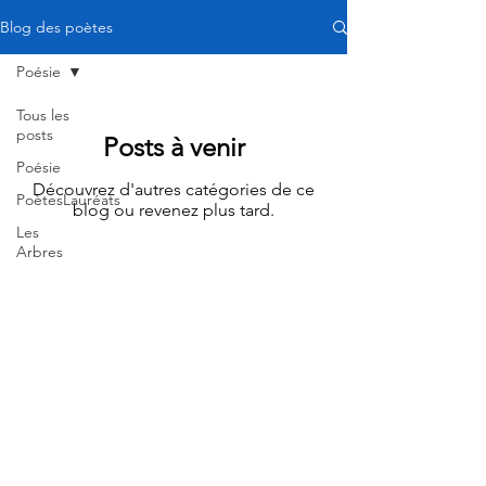
Blog des poètes
Poésie
Tous les
posts
Posts à venir
Poésie
Découvrez d'autres catégories de ce
PoètesLauréats
blog ou revenez plus tard.
Les
Arbres
du Désir
-
Lauréats
2021
Poètes
Lauréat
MJC
Prévert -
Aix
Les